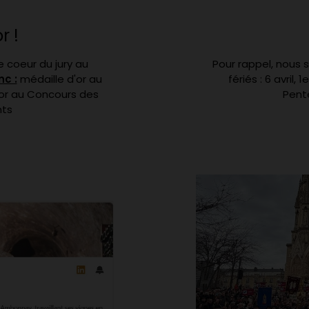
r !
 coeur du jury au
Pour rappel, nous
nc :
médaille d'or au
fériés : 6 avril,
'or au Concours des
Pente
nts