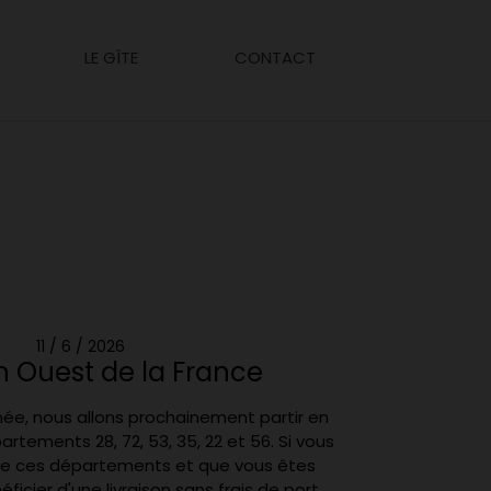
LE GÎTE
CONTACT
11 / 6 / 2026
on Ouest de la France
, nous allons prochainement partir en
artements 28, 72, 53, 35, 22 et 56. Si vous
 de ces départements et que vous êtes
ficier d'une livraison sans frais de port,