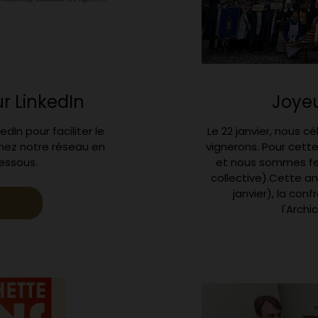
r LinkedIn
Joyeu
In pour faciliter le
Le 22 janvier, nous c
gnez notre réseau en
vignerons. Pour cette
dessous.
et nous sommes fer
collective).Cette an
janvier), la con
l'Archi