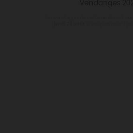
Les vendanges de cette année ont co
jeudi 28 août
. C'est parti pour 7 jou
17 / 7 / 2025
Apéritif Champe
Découvrez
3 accord mets-champagn
présence du vigneron)
samedi 26 juillet
Champenois en partenariat avec l'O