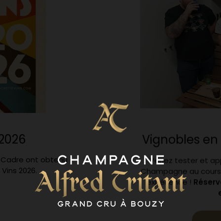
2026
Vignobles en 
 Cadre ont obtenu 1
Venez tester et app
Vins 2026.
Champagne au cours 
expérience !
Réserv