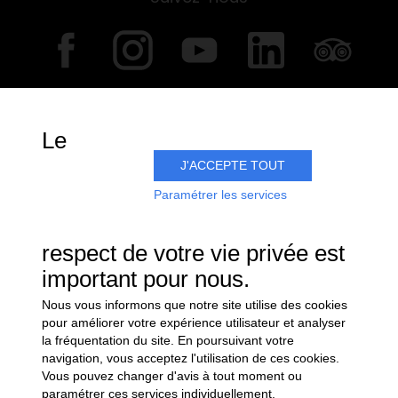
Le
Recevez notre lettre d'information
J'ACCEPTE TOUT
Paramétrer les services
respect de votre vie privée est
important pour nous.
Nous vous informons que notre site utilise des cookies
pour améliorer votre expérience utilisateur et analyser
L'abus d'alcool est dangereux pour la santé. A consommer
la fréquentation du site. En poursuivant votre
avec modération.
navigation, vous acceptez l'utilisation de ces cookies.
Vous pouvez changer d'avis à tout moment ou
MENTIONS LÉGALES
paramétrer ces services individuellement.