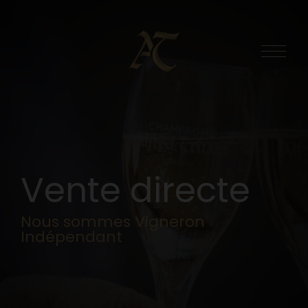
V
e
n
t
e
d
i
r
e
c
t
e
N
o
u
s
s
o
m
m
e
s
V
i
g
n
e
r
o
n
I
n
d
é
p
e
n
d
a
n
t