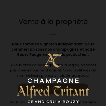
Vente à la propriété
Nous sommes Vigneron Indépendant. Nous
commercialisons nos champagnes et notre
Bouzy Rouge en direct du producteur.
Si vous êtes de passage dans la région, n'hésitez
pas à venir nous rendre visite. Vous profiterez de
nos meilleurs prix sans frais de transport.
TÉLÉCHARGER LE PDF
Vous pouvez aussi
réserver une visite
pour vivre