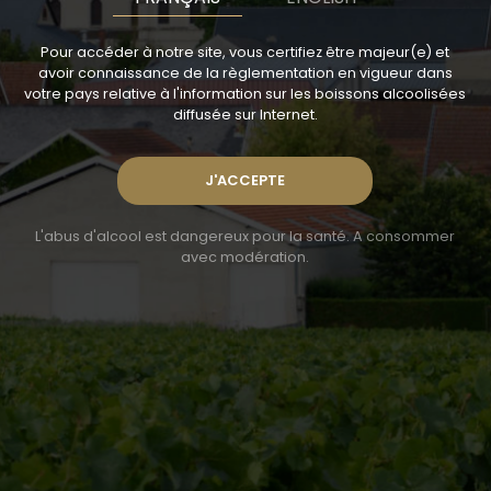
Pour accéder à notre site, vous certifiez être majeur(e) et
To
avoir connaissance de la règlementation en vigueur dans
age
votre pays relative à l'information sur les boissons alcoolisées
diffusée sur Internet.
L'abus d'alcool est dangereux pour la santé. A consommer
A
avec modération.